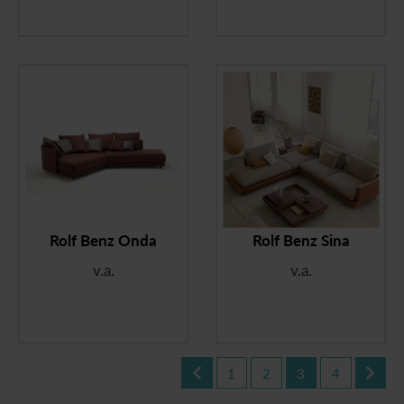
Rolf Benz Onda
Rolf Benz Sina
v.a.
v.a.
1
2
3
4