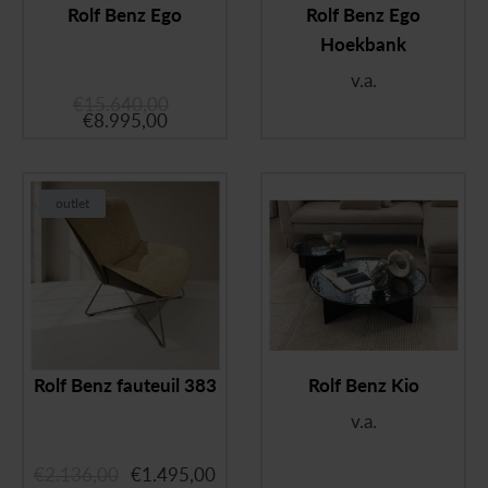
Rolf Benz Ego
Rolf Benz Ego
Hoekbank
v.a.
€
15.640,00
€
8.995,00
outlet
Rolf Benz fauteuil 383
Rolf Benz Kio
v.a.
€
2.136,00
€
1.495,00