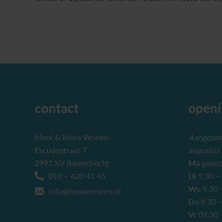
contact
openi
Mooi & More Wonen
Aangepast
Escudostraat 7
augustus
2991 XV Barendrecht
Ma
geslo
010 – 420 41 45
Di
9.30 –
Wo
9.30 
info@mooienmore.nl
Do
9.30 –
Vr
09:30 –