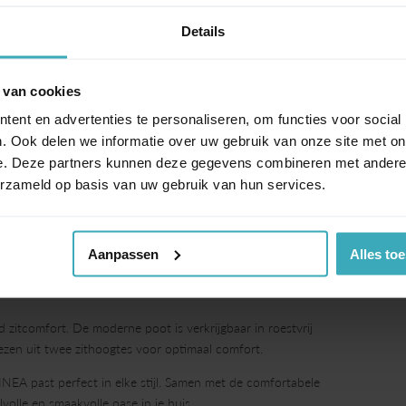
Details
+3
 van cookies
ent en advertenties te personaliseren, om functies voor social
. Ook delen we informatie over uw gebruik van onze site met on
e. Deze partners kunnen deze gegevens combineren met andere i
erzameld op basis van uw gebruik van hun services.
Aanpassen
Alles to
itcomfort. De moderne poot is verkrijgbaar in roestvrij
kiezen uit twee zithoogtes voor optimaal comfort.
INEA past perfect in elke stijl. Samen met de comfortabele
volle en smaakvolle oase in je huis.