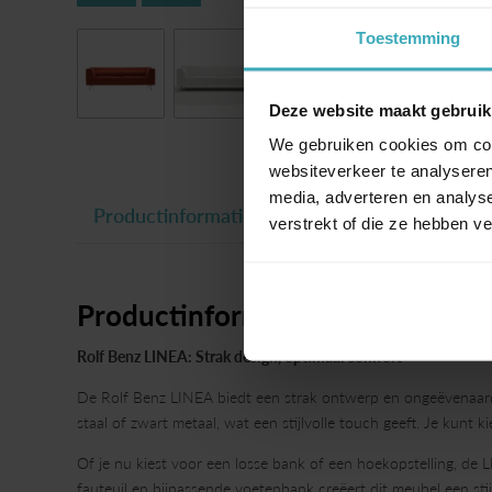
Toestemming
Deze website maakt gebruik
We gebruiken cookies om cont
websiteverkeer te analyseren
media, adverteren en analys
Productinformatie
verstrekt of die ze hebben v
Productinformatie
Rolf Benz LINEA: Strak design, optimaal comfort
De Rolf Benz LINEA biedt een strak ontwerp en ongeëvenaard z
staal of zwart metaal, wat een stijlvolle touch geeft. Je kunt 
Of je nu kiest voor een losse bank of een hoekopstelling, de L
fauteuil en bijpassende voetenbank creëert dit meubel een stijl