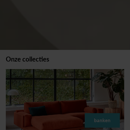
Onze
collecties
banken
banken