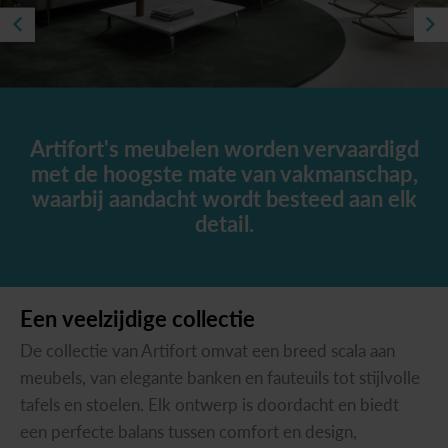
Artifort's meubelen worden vervaardigd
D
met de hoogste mate van vakmanschap,
waarbij aandacht wordt besteed aan elk
detail.
Een
veelzijdige
collectie
De collectie van Artifort omvat een breed scala aan
meubels, van elegante banken en fauteuils tot stijlvolle
tafels en stoelen. Elk ontwerp is doordacht en biedt
een perfecte balans tussen comfort en design,