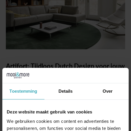
Artifort:
Tijdloos
Dutch
Design
voor
jouw
interieur
Bij Mooi & More begrijpen we dat jouw interieur een
weerspiegeling is van jouw persoonlijkheid en stijl.
Toestemming
Details
Over
Daarom zijn we verheugd om onze samenwerking met
Artifort te presenteren, een merk dat synoniem staat
Deze website maakt gebruik van cookies
voor innovatief en tijdloos Dutch Design.
We gebruiken cookies om content en advertenties te
Vakmanschap
en
innovatie
van
Artifort
personaliseren, om functies voor social media te bieden