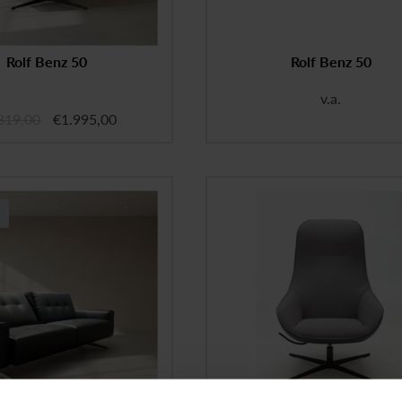
Rolf Benz 50
Rolf Benz 50
v.a.
319,00
€
1.995,00