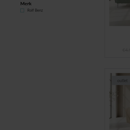
Merk
Rolf Benz
(46)
€
4.
outlet