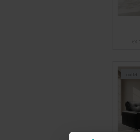
€
4.
outlet