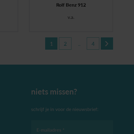
Rolf Benz 912
v.a.
1
2
..
4
niets missen?
schrijf je in voor de nieuwsbrief:
E-mailadres *