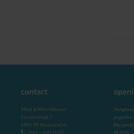
contact
openi
Mooi & More Wonen
Aangepast
Escudostraat 7
augustus
2991 XV Barendrecht
Ma
geslo
010 – 420 41 45
Di
9.30 –