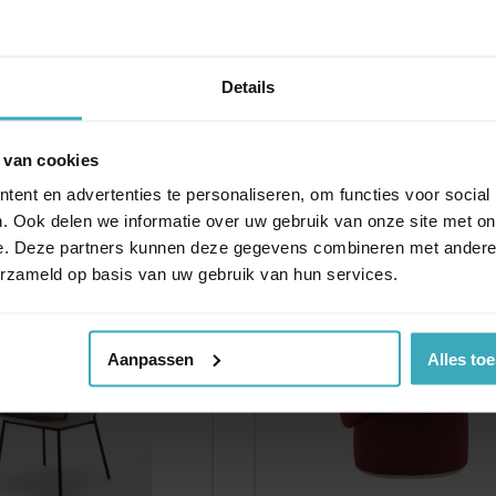
enz 50 met verstelbare
Rolf Benz 582
rugleuning
v.a.
Details
.980,00
€
6.995,00
 van cookies
Unieke design meubels
Eerlijk en persoonlijk a
ent en advertenties te personaliseren, om functies voor social
. Ook delen we informatie over uw gebruik van onze site met on
e. Deze partners kunnen deze gegevens combineren met andere i
erzameld op basis van uw gebruik van hun services.
Aanpassen
Alles to