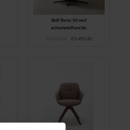
Rolf Benz 50 met
schommelfunctie
€
6.848,00
€
3.495,00