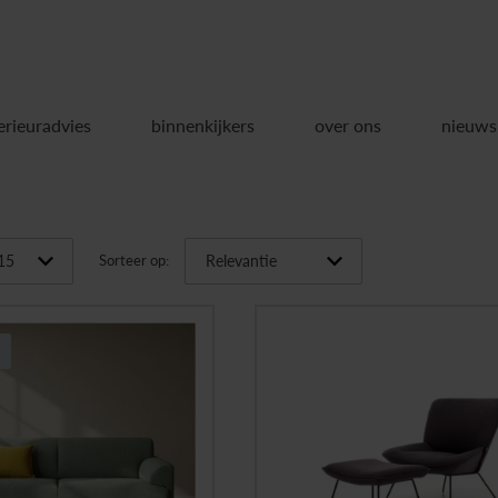
erieuradvies
binnenkijkers
over ons
nieuws
Sorteer op: