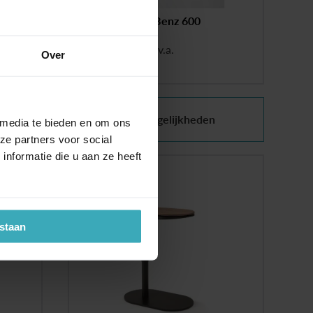
Rolf Benz 600
v.a.
Over
dvies
Oneindig veel mogelijkheden
 media te bieden en om ons
ze partners voor social
nformatie die u aan ze heeft
estaan