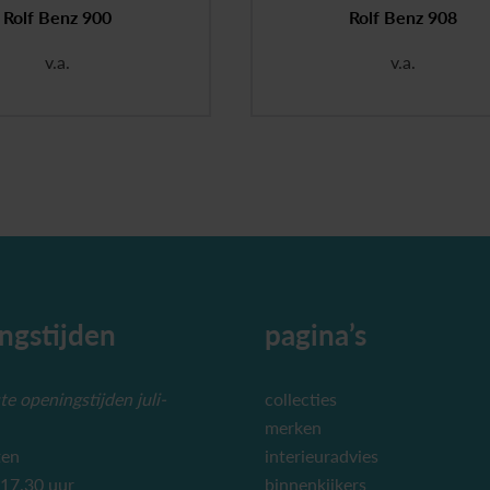
Rolf Benz 900
Rolf Benz 908
v.a.
v.a.
ngstijden
pagina’s
e openingstijden juli-
collecties
merken
ten
interieuradvies
 17.30 uur
binnenkijkers