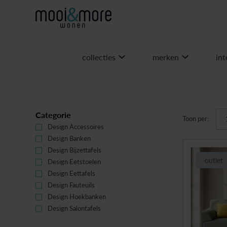
collecties
merken
int
Categorie
Toon per:
Design Accessoires
(1)
Design Banken
(8)
Design Bijzettafels
(6)
outlet
Design Eetstoelen
(6)
Design Eettafels
(6)
Design Fauteuils
(6)
Design Hoekbanken
(11)
Design Salontafels
(6)