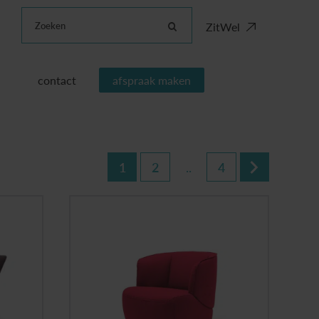
Zoeken
ZitWel
contact
afspraak maken
1
2
..
4