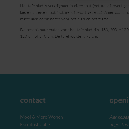
Het tafelblad is verkrijgbaar in eikenhout (naturel of zwart g
kiezen uit eikenhout (naturel of zwart gebeitst), Amerikaans 
materialen combineren voor het blad en het frame.
De beschikbare maten voor het tafelblad zijn: 180, 200, of 
120 cm of 140 cm. De tafelhoogte is 75 cm.
contact
openi
Mooi & More Wonen
Aangepast
Escudostraat 7
augustus