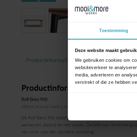
Toestemming
Deze website maakt gebruik
Productinformatie
We gebruiken cookies om cont
websiteverkeer te analyseren
media, adverteren en analys
verstrekt of die ze hebben v
Productinformatie
Rolf Benz 900
Stijlvol, precies zoals u het wilt.
De Rolf Benz 900 eettafel combineert elegantie met vakmansc
aanpassen, dankzij de vele keuzes. De tafel kan rechthoekig zi
van vorm voor een zachtere uitstraling.