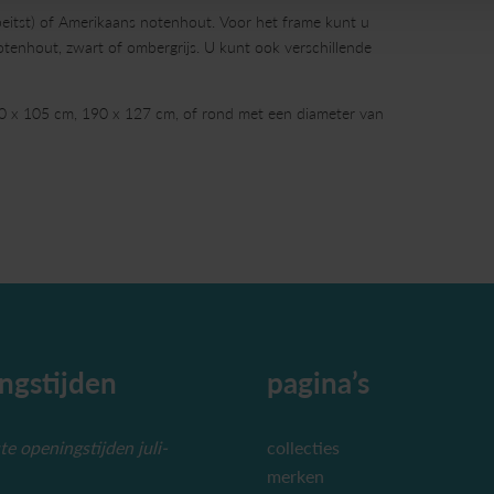
ebeitst) of Amerikaans notenhout. Voor het frame kunt u
notenhout, zwart of ombergrijs. U kunt ook verschillende
220 x 105 cm, 190 x 127 cm, of rond met een diameter van
ngstijden
pagina’s
e openingstijden juli-
collecties
merken