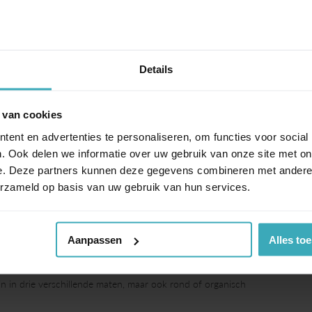
Details
 van cookies
ent en advertenties te personaliseren, om functies voor social
. Ook delen we informatie over uw gebruik van onze site met on
e. Deze partners kunnen deze gegevens combineren met andere i
erzameld op basis van uw gebruik van hun services.
Aanpassen
Alles to
hap. U kunt de tafel helemaal naar uw eigen smaak
jn in drie verschillende maten, maar ook rond of organisch