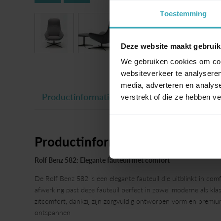
Toestemming
Deze website maakt gebruik
We gebruiken cookies om cont
websiteverkeer te analyseren
media, adverteren en analys
Productinformatie
verstrekt of die ze hebben v
Productinformatie
Rolf Benz 582: Elegante fauteuil met comfort
De Rolf Benz 582 is een elegante fauteuil die uitblinkt in comf
afwerking past deze fauteuil perfect in zowel moderne als kla
zitcomfort, dankzij zijn zorgvuldig ontworpen vorm en premium
ontspannen