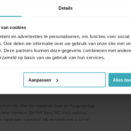
Details
+1
 van cookies
ent en advertenties te personaliseren, om functies voor social
. Ook delen we informatie over uw gebruik van onze site met on
e. Deze partners kunnen deze gegevens combineren met andere i
erzameld op basis van uw gebruik van hun services.
Aanpassen
Alles to
ort en stijl. Met zijn vloeiende lijnen en hoogwaardige
ssieke interieurs. De Rolf Benz 582 biedt optimaal
 materialen, waardoor het de ideale plek is om te