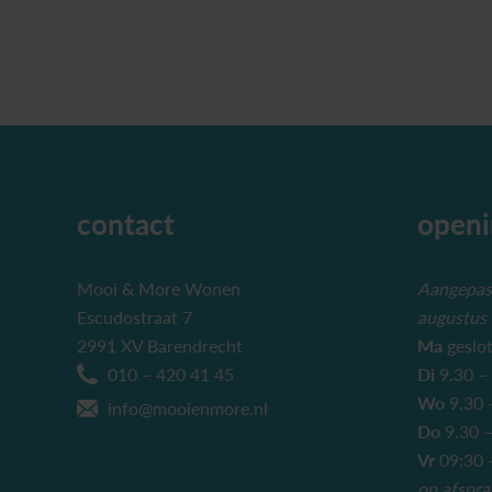
contact
openi
Mooi & More Wonen
Aangepast
Escudostraat 7
augustus
2991 XV Barendrecht
Ma
geslo
010 – 420 41 45
Di
9.30 –
Wo
9.30 
info@mooienmore.nl
Do
9.30 –
Vr
09:30 –
op afspra