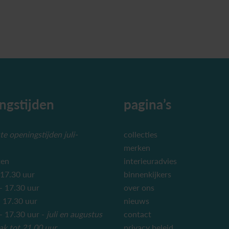
ngstijden
pagina’s
e openingstijden juli-
collecties
merken
ten
interieuradvies
 17.30 uur
binnenkijkers
– 17.30 uur
over ons
 17.30 uur
nieuws
 17.30 uur -
juli en augustus
contact
ak tot 21.00 uur
privacy beleid