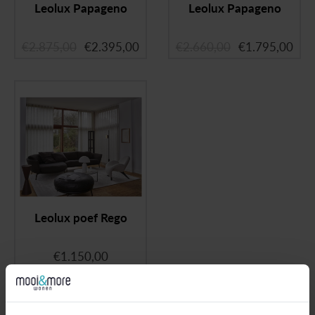
Leolux Papageno
Leolux Papageno
€
2.875,00
€
2.395,00
€
2.660,00
€
1.795,00
Leolux poef Rego
€
1.150,00
Unieke design meubels