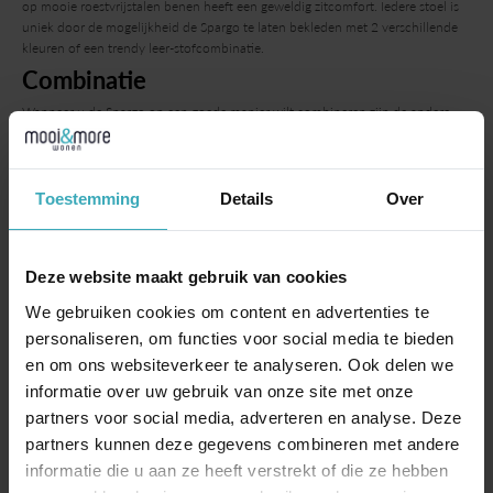
op mooie roestvrijstalen benen heeft een geweldig zitcomfort. Iedere stoel is
uniek door de mogelijkheid de Spargo te laten bekleden met 2 verschillende
kleuren of een trendy leer-stofcombinatie.
Combinatie
Wanneer u de Spargo op een goede manier wilt combineren zijn de andere
stoelen uit de
Duo
serie een goede optie. Deze serie hebben we ook in de
showroom staan zodat u de modellen naast elkaar kunt zien. Van harte
welkom!
Toestemming
Details
Over
Meer weten over Bert Plantagie? Klik
hier
opties
wielen
Deze website maakt gebruik van cookies
handgreep op de rug in RVS of Bert Plantagie lakkleur
We gebruiken cookies om content en advertenties te
vierkante poot of freischwinger
leverbaar als XL-uitvoering
personaliseren, om functies voor social media te bieden
zithoogte hoger (max. 5 cm) of lager
en om ons websiteverkeer te analyseren. Ook delen we
onderstel standaard RVS of Bert Plantagie lakkleur
informatie over uw gebruik van onze site met onze
2 kleuren stof/leer
partners voor social media, adverteren en analyse. Deze
label met eigen naam
partners kunnen deze gegevens combineren met andere
informatie die u aan ze heeft verstrekt of die ze hebben