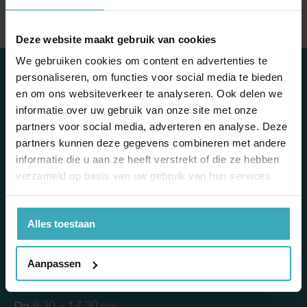
Deze website maakt gebruik van cookies
We gebruiken cookies om content en advertenties te
contact
personaliseren, om functies voor social media te bieden
en om ons websiteverkeer te analyseren. Ook delen we
Mooi & More Wonen
informatie over uw gebruik van onze site met onze
Escudostraat 7
partners voor social media, adverteren en analyse. Deze
2991 XV Barendrecht
partners kunnen deze gegevens combineren met andere
010 – 420 41 45
informatie die u aan ze heeft verstrekt of die ze hebben
info@mooienmore.nl
verzameld op basis van uw gebruik van hun services.
openingstijden
Alles toestaan
Aangepaste openingstijden juli-augustus
Ma
gesloten
Aanpassen
Di
9.30 – 17.30 uur
Wo
9.30 – 17.30 uur
Do
9.30 – 17.30 uur