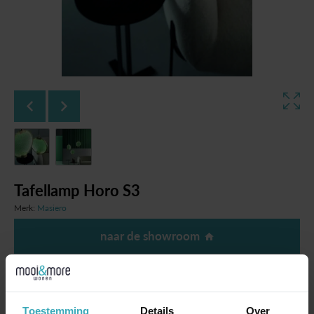
Tafellamp Horo S3
Merk:
Masiero
naar de showroom
Specificaties
Toestemming
Details
Over