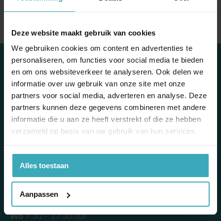
Merk
Masiero
Deze website maakt gebruik van cookies
We gebruiken cookies om content en advertenties te
contact
personaliseren, om functies voor social media te bieden
en om ons websiteverkeer te analyseren. Ook delen we
Mooi & More Wonen
informatie over uw gebruik van onze site met onze
Escudostraat 7
partners voor social media, adverteren en analyse. Deze
2991 XV Barendrecht
partners kunnen deze gegevens combineren met andere
010 – 420 41 45
informatie die u aan ze heeft verstrekt of die ze hebben
verzameld op basis van uw gebruik van hun services.
info@mooienmore.nl
openingstijden
Alles toestaan
Aangepaste openingstijden juli-augustus
Ma
gesloten
Aanpassen
Di
9.30 – 17.30 uur
Wo
9.30 – 17.30 uur