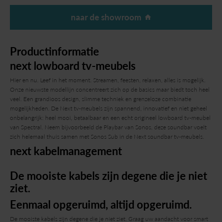
naar de showroom
Productinformatie
next lowboard tv-meubels
Hier en nu. Leef in het moment. Streamen, feesten, relaxen, alles is mogelijk.
Onze nieuwste modellijn concentreert zich op de basics maar biedt toch heel
veel. Een grandioos design, slimme techniek en grenzeloze combinatie
mogelijkheden. De Next tv-meubels zijn spannend, innovatief en niet geheel
onbelangrijk: heel mooi, betaalbaar en een echt origineel lowboard tv-meubel
van Spectral. Neem bijvoorbeeld de Playbar van Sonos, deze soundbar voelt
zich helemaal thuis samen met Sonos Sub in de Next soundbar tv-meubels.
next kabelmanagement
De mooiste kabels zijn degene die je niet
ziet.
Eenmaal opgeruimd, altijd opgeruimd.
De mooiste kabels zijn degene die je niet ziet. Graag uw aandacht voor smart