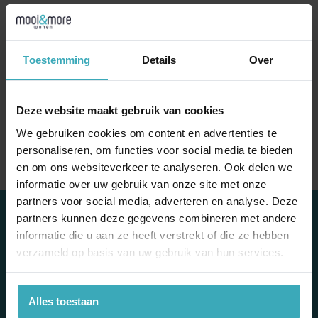
€
50,00
naar de showroom
Toestemming
Details
Over
Specificaties
Deze website maakt gebruik van cookies
Merk
Pols Potten
We gebruiken cookies om content en advertenties te
personaliseren, om functies voor social media te bieden
en om ons websiteverkeer te analyseren. Ook delen we
informatie over uw gebruik van onze site met onze
partners voor social media, adverteren en analyse. Deze
contact
partners kunnen deze gegevens combineren met andere
informatie die u aan ze heeft verstrekt of die ze hebben
Mooi & More Wonen
verzameld op basis van uw gebruik van hun services.
Escudostraat 7
2991 XV Barendrecht
010 – 420 41 45
Alles toestaan