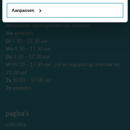
info@mooienmore.nl
Aanpassen
openingstijden
Aangepaste openingstijden juli-augustus
Ma
gesloten
Di
9.30 – 17.30 uur
Wo
9.30 – 17.30 uur
Do
9.30 – 17.30 uur
Vr
09:30 – 17.30 uur -
juli en augustus
op afspraak tot
21.00 uur
Za
10.00 – 17.00 uur
Zo
gesloten
pagina’s
collecties