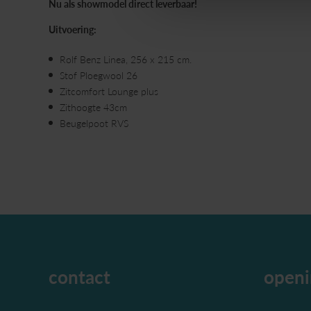
Nu als showmodel direct leverbaar!
Uitvoering:
Rolf Benz Linea, 256 x 215 cm.
Stof Ploegwool 26
Zitcomfort Lounge plus
Zithoogte 43cm
Beugelpoot RVS
contact
openi