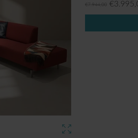
€
3.995,
€
7.944,00