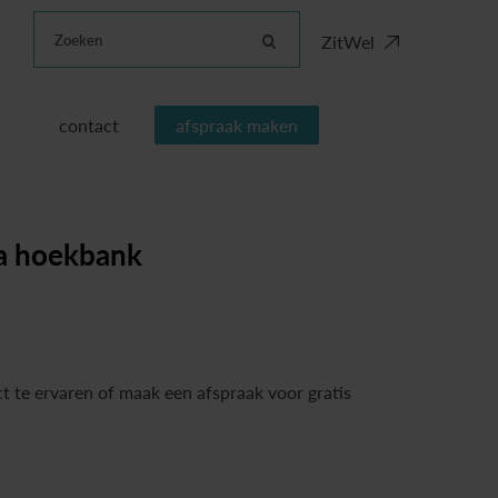
Zoeken
ZitWel
contact
afspraak maken
ea hoekbank
t te ervaren of maak een afspraak voor gratis