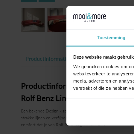
Toestemming
Deze website maakt gebruik
Productinformatie
We gebruiken cookies om cont
websiteverkeer te analyseren
media, adverteren en analys
Productinformatie
verstrekt of die ze hebben v
Rolf Benz Linea
Een bekende Design klassieker van Rolf Benz! Licht, elegant en
strakke lijnen en verfijnde details. Een bank die moeiteloos pa
comfort dat je van Rolf Benz mag verwachten.