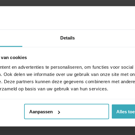
Details
 van cookies
ent en advertenties te personaliseren, om functies voor social
. Ook delen we informatie over uw gebruik van onze site met on
e. Deze partners kunnen deze gegevens combineren met andere i
erzameld op basis van uw gebruik van hun services.
Aanpassen
Alles to
 tijdloos. De Rolf Benz Linea straalt rust uit met de
st in zowel moderne als klassieke interieurs, met het