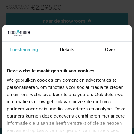
€
2.295,00
€
3.803,00
naar de showroom
Productinformatie
Toestemming
Details
Over
Stijlvol, precies zoals u het wilt.
De Rolf Benz 900 eettafel combineert elegantie
met vakmanschap. Een prachtig massief notenhouten blad met een zwart
onderstel. Afgeronde hoeken waardoor de tafel een mooi en vriendelijke vorm
heeft.
Deze website maakt gebruik van cookies
Nu als showmodel direct leverbaar!
We gebruiken cookies om content en advertenties te
Eigenschappen:
personaliseren, om functies voor social media te bieden
Afmeting 200 x 105 x 75cm hoog.
en om ons websiteverkeer te analyseren. Ook delen we
Massief Amerikaans noten gelakt.
informatie over uw gebruik van onze site met onze
Poot massief eiken zwart gebeitst.
partners voor social media, adverteren en analyse. Deze
partners kunnen deze gegevens combineren met andere
informatie die u aan ze heeft verstrekt of die ze hebben
verzameld op basis van uw gebruik van hun services.