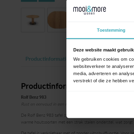
Toestemming
Deze website maakt gebruik
Productinformatie
We gebruiken cookies om cont
websiteverkeer te analyseren
media, adverteren en analys
verstrekt of die ze hebben v
Productinformatie
Rolf Benz 983
Rust en eenvoud in een ronde of ovale vorm
De Rolf Benz 983 tafel straalt altijd rust uit, ongeacht de varia
warme houtsoorten met een strak stalen onderstel, wat zorgt v
De tafel is verkrijgbaar met of zonder uitschuiffunctie. Voor 