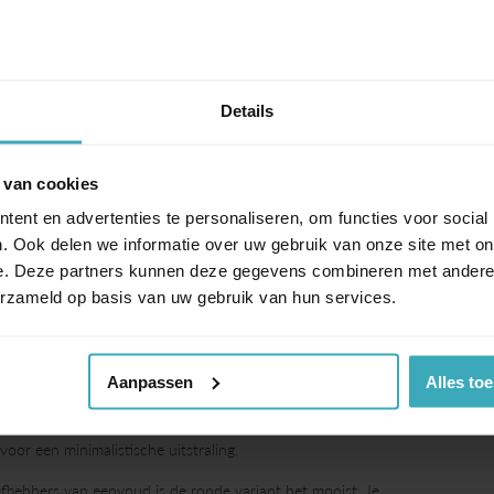
Details
 van cookies
ent en advertenties te personaliseren, om functies voor social
. Ook delen we informatie over uw gebruik van onze site met on
e. Deze partners kunnen deze gegevens combineren met andere i
erzameld op basis van uw gebruik van hun services.
Aanpassen
Alles to
ties, en blijft een tijdloze klassieker. Het design combineert
oor een minimalistische uitstraling.
liefhebbers van eenvoud is de ronde variant het mooist. Je