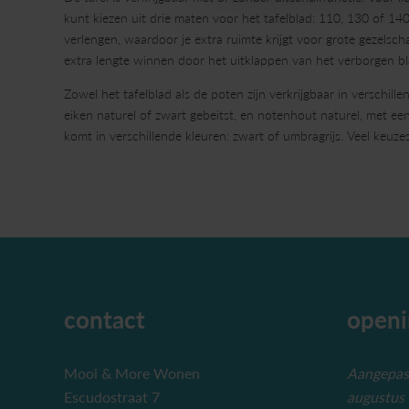
kunt kiezen uit drie maten voor het tafelblad: 110, 130 of 140
verlengen, waardoor je extra ruimte krijgt voor grote gezelsc
extra lengte winnen door het uitklappen van het verborgen bl
Zowel het tafelblad als de poten zijn verkrijgbaar in verschill
eiken naturel of zwart gebeitst, en notenhout naturel, met een
komt in verschillende kleuren: zwart of umbragrijs. Veel keuzes
contact
openi
Mooi & More Wonen
Aangepast
Escudostraat 7
augustus