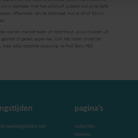
 cm in diameter. Met het uitschuif systeem kun je de tafel
happen. Afhankelijk van de tafelmaat, kun je 40 of 50 cm
ad.
ende soorten massief eiken of notenhout. Je kunt kiezen uit
 geolied of gelakt oppervlak. Ook het stalen onderstel
, maar altijd dezelfde oplossing: de Rolf Benz 983.
ngstijden
pagina’s
e openingstijden juli-
collecties
merken