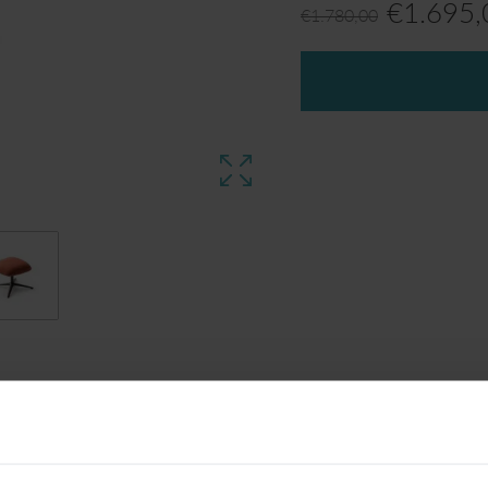
€
1.695,
€
1.780,00