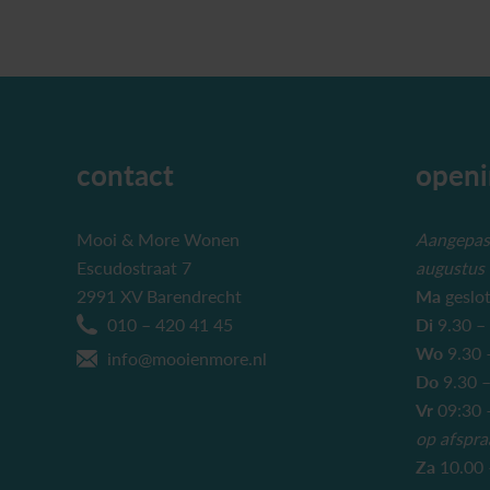
contact
openi
Mooi & More Wonen
Aangepast
Escudostraat 7
augustus
2991 XV Barendrecht
Ma
geslo
010 – 420 41 45
Di
9.30 –
Wo
9.30 
info@mooienmore.nl
Do
9.30 –
Vr
09:30 –
op afspra
Za
10.00 