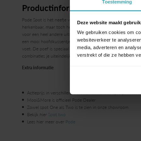
Toestemming
Productinformatie
Pode Spot is hèt neefje van de bekende Sparkle fauteuil. De fam
Deze website maakt gebruik
herkenbaar, maar toch heeft Spot een heel eigen gezicht. Zo is
We gebruiken cookies om cont
voor een heel andere uitstraling zorgt. Net als neef Sparkle, i
websiteverkeer te analyseren
een mooi hoofdkussentje voor extra comfort. Daarnaast is er 
media, adverteren en analys
voet. De poef is speciaal voor Spot ontwikkeld waarbij ook t
verstrekt of die ze hebben v
combinaties je uiteindelijk kiest, als jij het mooi vindt, zit je alt
Extra informatie
Actieprijs in verschillende stoffen en nu ook tijdelijk in S
Mooi&More is officieel Pode Dealer
Zowel spot One als Two is te zien in onze showroom
Bekijk hier
Spot two
Lees hier meer over
Pode