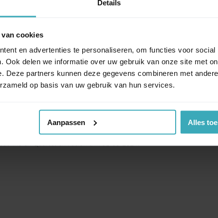
Details
ilielijnen, getekend door Thijs Smeets, zijn duidelijk
 van cookies
 de zitting vast gestoffeerd, zonder een los kussen, wat
ent en advertenties te personaliseren, om functies voor social
s Spot er ook in een hoge en lage uitvoering, met optioneel
. Ook delen we informatie over uw gebruik van onze site met on
bij elke uitvoering keuze uit een eikenhouten of aluminium
e. Deze partners kunnen deze gegevens combineren met andere i
wee typen bekledingen te combineren zijn. Welke
erzameld op basis van uw gebruik van hun services.
ijd Spot-on!
Aanpassen
Alles to
teelcut Trio en Quartet en Fusion t/m 31-05-2024.