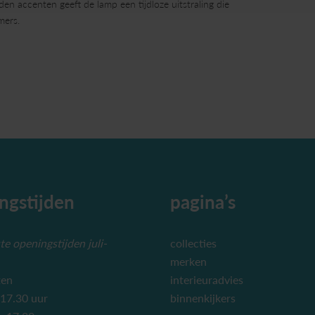
en accenten geeft de lamp een tijdloze uitstraling die
mers.
ngstijden
pagina’s
e openingstijden juli-
collecties
merken
ten
interieuradvies
 17.30 uur
binnenkijkers