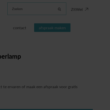
Zoeken
ZitWel
contact
afspraak maken
oerlamp
t te ervaren of maak een afspraak voor gratis