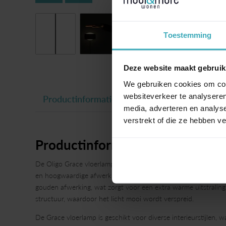
Toestemming
Deze website maakt gebruik
We gebruiken cookies om cont
websiteverkeer te analyseren
Productinformatie
media, adverteren en analys
verstrekt of die ze hebben v
Productinformatie
De Oligo Grace vloerlamp in zwart mat met goud is een pracht
en hoogwaardige afwerking brengt deze lamp een fijne sfeer i
gouden afwerking, wat zorgt voor een extra warme uitstraling
structuur, waardoor het licht mooi wordt verspreid.
De Grace vloerlamp is geschikt voor diverse interieurstijlen, w