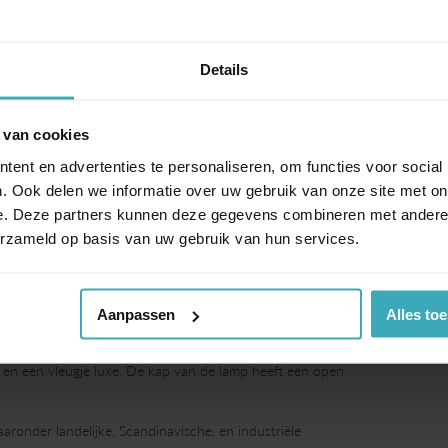
Details
 van cookies
ent en advertenties te personaliseren, om functies voor social
. Ook delen we informatie over uw gebruik van onze site met on
e. Deze partners kunnen deze gegevens combineren met andere i
erzameld op basis van uw gebruik van hun services.
Aanpassen
Alles to
ige toevoeging aan elk interieur. Met zijn elegante ontwerp
n huis. De lamp is volledig gemaakt van metaal en heeft een
 en een vleugje luxe. De kap van de lamp heeft een open
aaronder landelijke, Scandinavische, en industriële