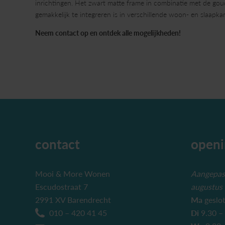
inrichtingen. Het zwart matte frame in combinatie met de goud
gemakkelijk te integreren is in verschillende woon- en slaapka
Neem contact op en ontdek alle mogelijkheden!
contact
openi
Mooi & More Wonen
Aangepast
Escudostraat 7
augustus
2991 XV Barendrecht
Ma
geslo
010 – 420 41 45
Di
9.30 –