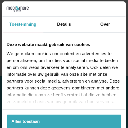
€
190,00
naar de showroom
Toestemming
Details
Over
Specificaties
Deze website maakt gebruik van cookies
Merk
Pols Potten
We gebruiken cookies om content en advertenties te
personaliseren, om functies voor social media te bieden
en om ons websiteverkeer te analyseren. Ook delen we
informatie over uw gebruik van onze site met onze
partners voor social media, adverteren en analyse. Deze
contact
partners kunnen deze gegevens combineren met andere
informatie die u aan ze heeft verstrekt of die ze hebben
Mooi & More Wonen
verzameld op basis van uw gebruik van hun services.
Escudostraat 7
2991 XV Barendrecht
010 – 420 41 45
Alles toestaan