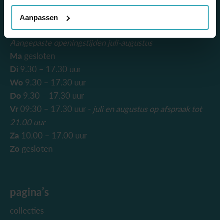
info@mooienmore.nl
Aanpassen
openingstijden
Aangepaste openingstijden juli-augustus
Ma
gesloten
Di
9.30 – 17.30 uur
Wo
9.30 – 17.30 uur
Do
9.30 – 17.30 uur
Vr
09:30 – 17.30 uur -
juli en augustus
op afspraak tot
21.00 uur
Za
10.00 – 17.00 uur
Zo
gesloten
pagina’s
collecties