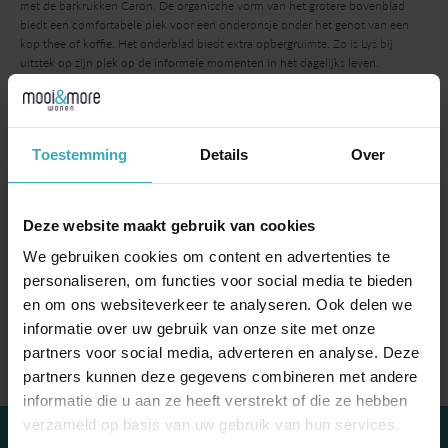
met de barkrukken Caron. De organische vorm van het grotere bovenblad
biedt een comfortabele plek voor een onderonsje onder het genot van een
kop thee of koffie. Het onderblad biedt extra opbergruimte. Zo is Lys bij
uitstek op zijn plek op de informele momenten in het dagelijks leven.
Extra informatie
Mooi&More is officiële Leolux Select Dealer
Toestemming
Details
Over
Deze Lys bartafel is te zien in onze showroom
Lees hier meer over
Leolux
Bekijk ook de bijpassende barkruk Caron
Deze website maakt gebruik van cookies
opties
We gebruiken cookies om content en advertenties te
Het bovenblad is beschikbaar in massief eiken en notenhout, in
personaliseren, om functies voor social media te bieden
verschillende beitskleuren.
Het onderstel is mogelijk in alle Epoxy kleuren uit de Leolux collectie
en om ons websiteverkeer te analyseren. Ook delen we
Stel hier uw Leolux Lys bartafel samen
informatie over uw gebruik van onze site met onze
partners voor social media, adverteren en analyse. Deze
partners kunnen deze gegevens combineren met andere
informatie die u aan ze heeft verstrekt of die ze hebben
verzameld op basis van uw gebruik van hun services.
contact