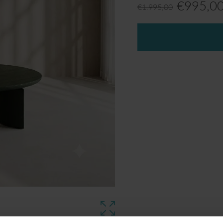
€
995,0
€
1.995,00