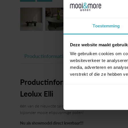
Toestemming
Deze website maakt gebruik
We gebruiken cookies om cont
Productinformatie
websiteverkeer te analyseren
media, adverteren en analys
verstrekt of die ze hebben v
Productinformatie
Leolux Elli
één van de nieuwste salontafels binnen de collectie van Leol
bijzonder mooie ellipsvormige poten!
Nu als showmodel direct leverbaar!!!