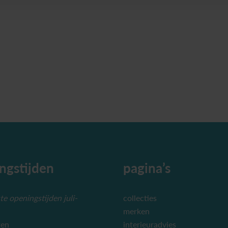
ngstijden
pagina’s
e openingstijden juli-
collecties
merken
ten
interieuradvies