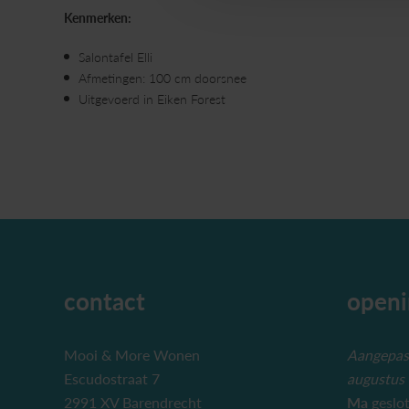
Kenmerken:
Salontafel Elli
Afmetingen: 100 cm doorsnee
Uitgevoerd in Eiken Forest
contact
openi
Mooi & More Wonen
Aangepast
Escudostraat 7
augustus
2991 XV Barendrecht
Ma
geslo