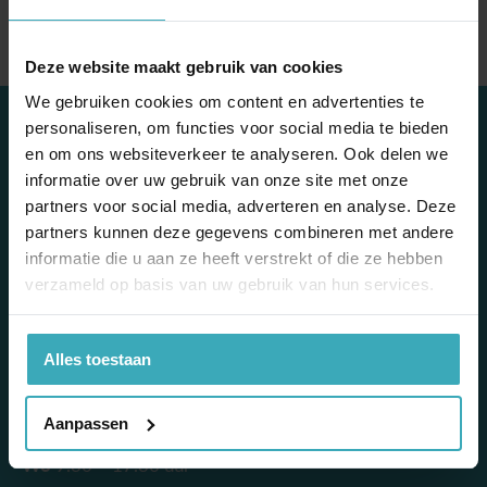
Deze website maakt gebruik van cookies
We gebruiken cookies om content en advertenties te
contact
personaliseren, om functies voor social media te bieden
en om ons websiteverkeer te analyseren. Ook delen we
Mooi & More Wonen
informatie over uw gebruik van onze site met onze
Escudostraat 7
partners voor social media, adverteren en analyse. Deze
2991 XV Barendrecht
partners kunnen deze gegevens combineren met andere
010 – 420 41 45
informatie die u aan ze heeft verstrekt of die ze hebben
info@mooienmore.nl
verzameld op basis van uw gebruik van hun services.
openingstijden
Alles toestaan
Aangepaste openingstijden juli-augustus
Ma
gesloten
Aanpassen
Di
9.30 – 17.30 uur
Wo
9.30 – 17.30 uur