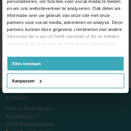
personaliseren, om functies voor social media te bieden
een stijlvolle en praktische verlichting zonder
en om ons websiteverkeer te analyseren. Ook delen we
overbodige details. Een subtiele blikvanger die zorgt
informatie over uw gebruik van onze site met onze
voor comfort en rust in elke ruimte.
partners voor social media, adverteren en analyse. Deze
partners kunnen deze gegevens combineren met andere
Extra informatie
informatie die u aan ze heeft verstrekt of die ze hebben
Bij Mooi&More vindt u meer producten van het
verzameld op basis van uw gebruik van hun services.
merk Ferrolight.
Meer informatie over het merk Ferrolight vindt u
hier
.
Alles toestaan
Aanpassen
contact
Mooi & More Wonen
Escudostraat 7
2991 XV Barendrecht