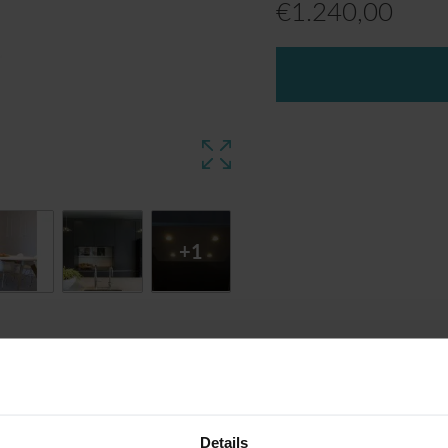
€
1.240,00
+1
Details