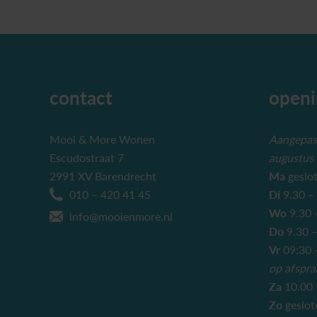
contact
openi
Mooi & More Wonen
Aangepast
Escudostraat 7
augustus
2991 XV Barendrecht
Ma
geslo
010 – 420 41 45
Di
9.30 –
Wo
9.30 
info@mooienmore.nl
Do
9.30 –
Vr
09:30 –
op afspra
Za
10.00 
Zo
geslot