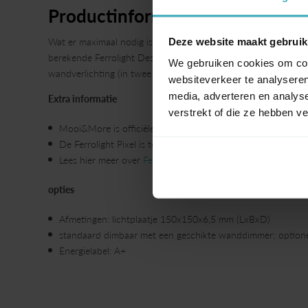
Productinformatie
Deze website maakt gebruik
Wat er maximaal nodig is om een meter tafel uit te lichten den
berekende Ferrolight Design! Met zijn 6,5 mm dikte is hij bijn
We gebruiken cookies om cont
wandverlichting (in twee modellen), een vloerlamp en een bur
websiteverkeer te analyseren
media, adverteren en analys
Extra informatie
verstrekt of die ze hebben v
Mooi&More is officiële Ferrolight Dealer
De Ferrolight Pixel is te zien in onze showroom
Lees hier meer over
Ferrolight
opties
Afmetingen: lichtplaatje 150x150x6,5 mm (LxBxD)
standaard dimbaar met een geschikte wanddimmer; optionee
Energielabel: A+