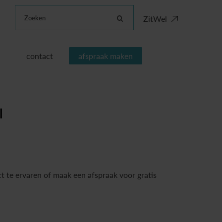
Zoeken
ZitWel
contact
afspraak maken
l
t te ervaren of maak een afspraak voor gratis