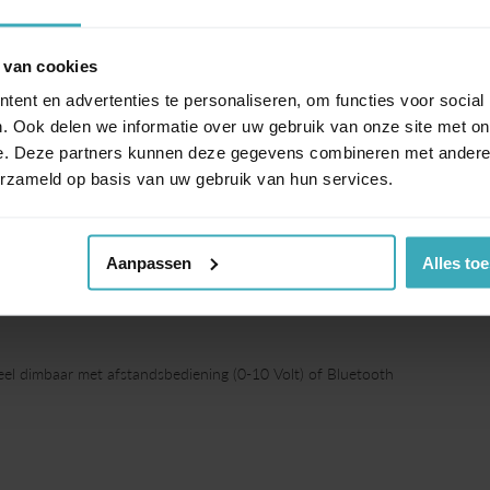
 van cookies
kt u? Slechts één ultra platte Pixel van 15x15 cm,
a nog platter dan een magazine. De familie kent ook
ent en advertenties te personaliseren, om functies voor social
eauversie
. Ook delen we informatie over uw gebruik van onze site met on
e. Deze partners kunnen deze gegevens combineren met andere i
erzameld op basis van uw gebruik van hun services.
Aanpassen
Alles to
l dimbaar met afstandsbediening (0-10 Volt) of Bluetooth