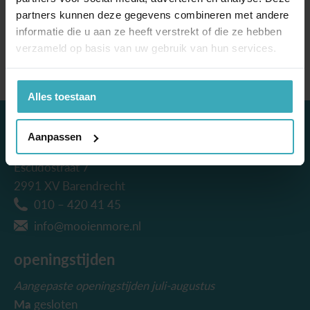
Specificaties
partners kunnen deze gegevens combineren met andere
informatie die u aan ze heeft verstrekt of die ze hebben
Categorie
Design Karpetten
verzameld op basis van uw gebruik van hun services.
Alles toestaan
contact
Aanpassen
Mooi & More Wonen
Escudostraat 7
2991 XV Barendrecht
010 – 420 41 45
info@mooienmore.nl
openingstijden
Aangepaste openingstijden juli-augustus
Ma
gesloten