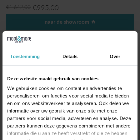
€
995,00
€
1.642,00
naar de showroom
Productinformatie
Wireless is een sidetable met karakter! Het kops houten bovenblad laat je
Toestemming
Details
Over
recht in het hart van het hout kijken. Het kops hout geeft een warme
uitstraling in je interieur.
Meer informatie over Bert Plantagie?
Klik hier
Deze website maakt gebruik van cookies
Nu als showmodel direct leverbaar!
We gebruiken cookies om content en advertenties te
Eigenschappen:
personaliseren, om functies voor social media te bieden
Wireless sidetable
en om ons websiteverkeer te analyseren. Ook delen we
140x40x65 cm
informatie over uw gebruik van onze site met onze
Blad Eiken kops Premium
partners voor social media, adverteren en analyse. Deze
Onderstel BP100 Antraciet
partners kunnen deze gegevens combineren met andere
informatie die u aan ze heeft verstrekt of die ze hebben