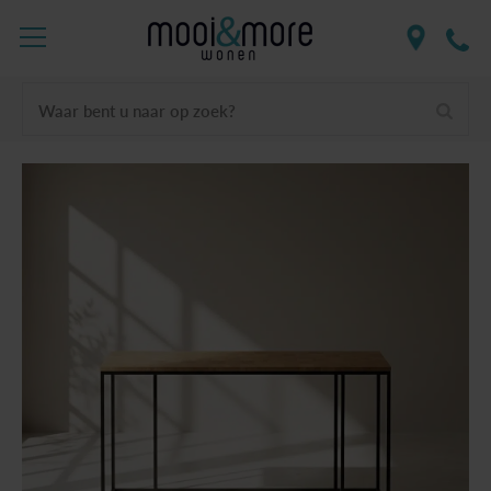
Waar bent u naar op zoek?