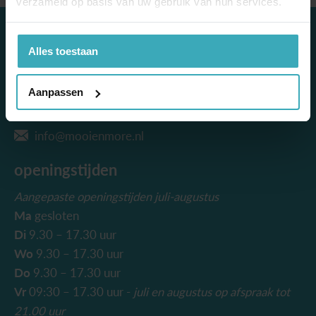
verzameld op basis van uw gebruik van hun services.
contact
Alles toestaan
Mooi & More Wonen
Escudostraat 7
Aanpassen
2991 XV Barendrecht
010 – 420 41 45
info@mooienmore.nl
openingstijden
Aangepaste openingstijden juli-augustus
Ma
gesloten
Di
9.30 – 17.30 uur
Wo
9.30 – 17.30 uur
Do
9.30 – 17.30 uur
Vr
09:30 – 17.30 uur -
juli en augustus
op afspraak tot
21.00 uur