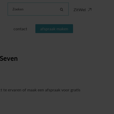
Zoeken
ZitWel
contact
afspraak maken
 Seven
t te ervaren of maak een afspraak voor gratis