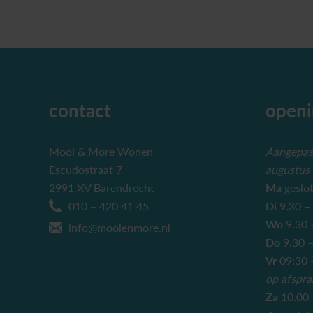
contact
openi
Mooi & More Wonen
Aangepast
Escudostraat 7
augustus
2991 XV Barendrecht
Ma
geslo
010 – 420 41 45
Di
9.30 –
Wo
9.30 
info@mooienmore.nl
Do
9.30 –
Vr
09:30 –
op afspra
Za
10.00 