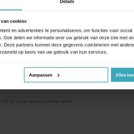
Details
stvrijstalen onderstel. Dit lijkt op nummer 'Seven'.
 van cookies
tische en stijlvolle designer tafel, met een unieke
ent en advertenties te personaliseren, om functies voor social
. Ook delen we informatie over uw gebruik van onze site met on
e. Deze partners kunnen deze gegevens combineren met andere i
erzameld op basis van uw gebruik van hun services.
 eettafel Seven is bijvoorbeeld ook leverbaar als salontafel.
Aanpassen
Alles to
ds 20 cm tussen de verschillende maten)